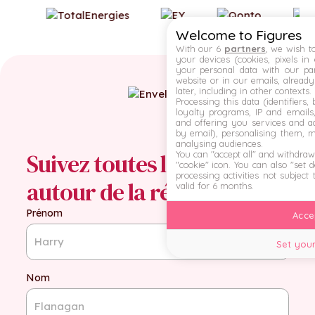
Welcome to Figures
With our 6
partners
, we wish t
your devices (cookies, pixels in
your personal data with our par
website or in our emails, alread
later, including in other contexts.
Processing this data (identifiers,
loyalty programs, IP and emails, 
and offering you services and ad
by email), personalising them, 
analysing audiences.
Suivez toutes les actualités
You can "accept all" and withdraw
"cookie" icon
. You can also "set 
processing activities not subject
autour de la rémunération
valid for 6 months.
Prénom
Accep
Set your
Nom