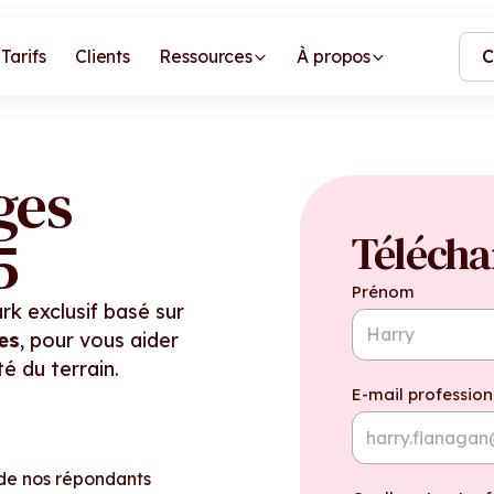
Tarifs
Clients
Ressources
À propos
C
ges
Télécha
5
Prénom
k exclusif basé sur
es
, pour vous aider
é du terrain.
E-mail profession
 de nos répondants