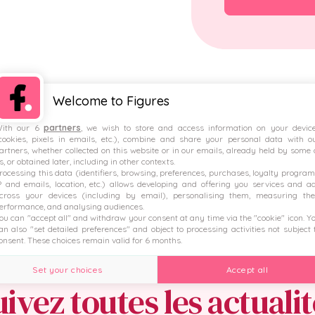
Welcome to Figures
 qui disposent déjà d'une politique de rémun
ith our 6
partners
, we wish to store and access information on your devic
cookies, pixels in emails, etc.), combine and share your personal data with o
artners, whether collected on this website or in our emails, already held by some 
s, or obtained later, including in other contexts.
rocessing this data (identifiers, browsing, preferences, purchases, loyalty program
P and emails, location, etc.) allows developing and offering you services and a
cross your devices (including by email), personalising them, measuring the
erformance, and analysing audiences.
ou can "accept all" and withdraw your consent at any time via the "cookie" icon
. Y
an also "set detailed preferences" and object to processing activities not subject 
onsent. These choices remain valid for 6 months.
Set your choices
Accept all
ivez toutes les actuali