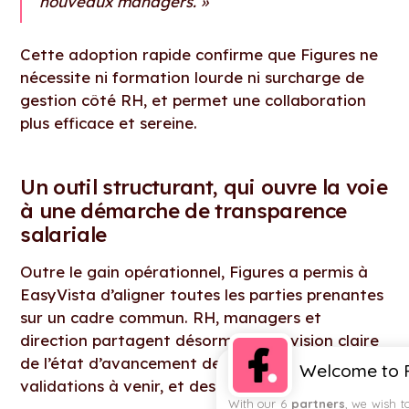
nouveaux managers. »
Cette adoption rapide confirme que Figures ne
nécessite ni formation lourde ni surcharge de
gestion côté RH, et permet une collaboration
plus efficace et sereine.
Un outil structurant, qui ouvre la voie
à une démarche de transparence
salariale
Outre le gain opérationnel, Figures a permis à
EasyVista d’aligner toutes les parties prenantes
sur un cadre commun. RH, managers et
direction partagent désormais une vision claire
de l’état d’avancement des campagnes, des
Welcome to F
validations à venir, et des données historiques.
With our 6
partners
, we wish t