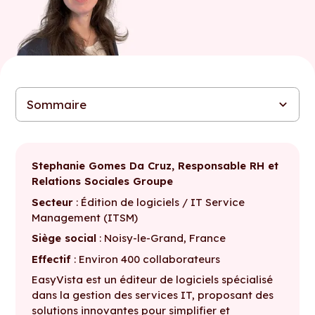
Sommaire
Introduction
Figures a permis à EasyVista de gagner en efficacité, en
Une adoption fluide par les managers grâce à une approche
Un outil structurant, qui ouvre la voie à une démarche de
fiabilité et en crédibilité dans ses revues salariales
progressive et pédagogique
transparence salariale
Stephanie Gomes Da Cruz, Responsable RH et
Relations Sociales Groupe
Secteur
: Édition de logiciels / IT Service
Management (ITSM)
Siège social
: Noisy-le-Grand, France
Effectif
: Environ 400 collaborateurs
EasyVista est un éditeur de logiciels spécialisé
dans la gestion des services IT, proposant des
solutions innovantes pour simplifier et