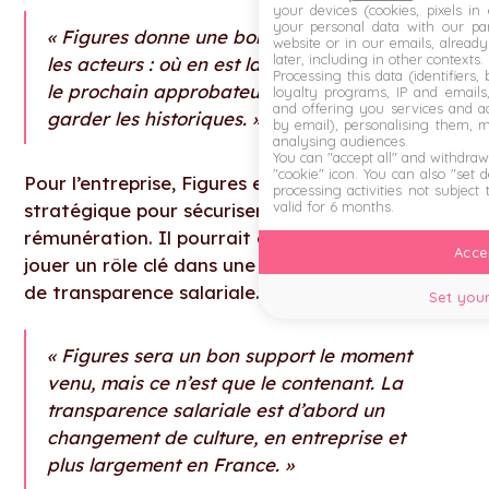
your devices (cookies, pixels in
your personal data with our par
« Figures donne une bonne visibilité à tous
website or in our emails, alread
later, including in other contexts.
les acteurs : où en est la campagne, qui est
Processing this data (identifiers,
le prochain approbateur, et permet de
loyalty programs, IP and emails, 
and offering you services and ad
garder les historiques. »
by email), personalising them, 
analysing audiences.
You can "accept all" and withdraw
"cookie" icon
. You can also "set 
Pour l’entreprise, Figures est aujourd’hui un outil
processing activities not subject
valid for 6 months.
stratégique pour sécuriser ses processus de
rémunération. Il pourrait également, à terme,
Accep
jouer un rôle clé dans une démarche plus large
de transparence salariale.
Set your
« Figures sera un bon support le moment
venu, mais ce n’est que le contenant. La
transparence salariale est d’abord un
changement de culture, en entreprise et
plus largement en France. »