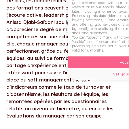
De plus, les compétences développées à travers
your personal data with our par
des formations peuvent ensuite être mesurées
website or in our emails, alread
later, including in other contexts.
(écoute active, leadership etc…). A cet égard,
Processing this data (identifiers,
loyalty programs, IP and emails, 
Anissa Djabi-Saïdani souligne l’importance
and offering you services and ad
d’apprécier le degré de maîtrise de ces
by email), personalising them, 
analysing audiences.
compétences sur une échelle de 4 niveaux. Selon
You can "accept all" and withdraw
"cookie" icon
. You can also "set 
elle, chaque manager pourra ainsi se situer et se
processing activities not subject
perfectionner, grâce au feedback de ses
valid for 6 months.
équipes, au suivi de formations ou encore au
Accep
partage d’expérience entre pairs. Autre outil
intéressant pour suivre l'impact de la mise en
Set your
place du soft management : le suivi
d’indicateurs comme le taux de turnover et
d’absentéisme, les résultats de l’équipe, les
remontées opérées par les questionnaires
relatifs au niveau de bien-être, ou encore les
évaluations du manager par son équipe…