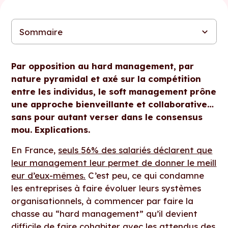
Sommaire
Le soft management n’est pas que douceur
Comment éviter d’en faire un énième sujet bullshit ?
Un soft manager bientôt en version augmentée ?
Par opposition au hard management, par
nature pyramidal et axé sur la compétition
entre les individus, le soft management prône
une approche bienveillante et collaborative…
sans pour autant verser dans le consensus
mou. Explications.
En France,
seuls 56% des salariés déclarent que
leur management leur permet de donner le meill
eur d’eux-mêmes.
C’est peu, ce qui condamne
les entreprises à faire évoluer leurs systèmes
organisationnels, à commencer par faire la
chasse au “hard management” qu’il devient
difficile de faire cohabiter avec les attendus des