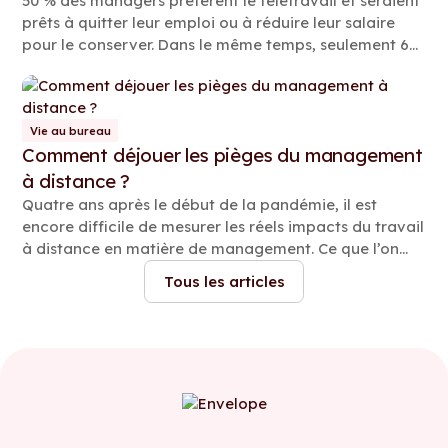
50 % des managers préfèrent le télétravail et seraient
prêts à quitter leur emploi ou à réduire leur salaire
pour le conserver. Dans le même temps, seulement 6
% des employés juniors ont la même opinion. Or, cette
désertion des managers n’est pas sans conséquences
pour les équipes. Mais pour y remédier, encore faut-il
en comprendre les causes.
Vie au bureau
Comment déjouer les pièges du management
à distance ?
Quatre ans après le début de la pandémie, il est
encore difficile de mesurer les réels impacts du travail
à distance en matière de management. Ce que l’on
sait en revanche, c’est que 43% des managers
Tous les articles
estiment que ce nouveau modèle organisationnel a
complexifié leur posture de manager.