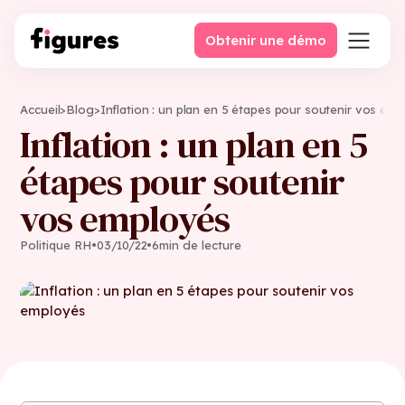
Obtenir une démo
Accueil
>
Blog
>
Inflation : un plan en 5 étapes pour soutenir vos em
Inflation : un plan en 5
étapes pour soutenir
vos employés
Politique RH
•
03
/
10
/
22
•
6
min de lecture