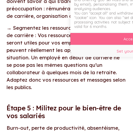
doivent savoir à qui s’adresser selon leur
by email), personalising them, 
préoccupation : rémunération, développement
analysing audiences.
You can "accept all" and withdraw
de carrière, organisation du travail, bien-être…
"cookie" icon
. You can also "set 
processing activities not subject
valid for 6 months.
→
Segmentez les ressources selon les niveaux
de carrière : Vos ressources pédagogiques ne
Accep
seront utiles pour vos employés que s’ils
peuvent réellement les appliquer à leur
Set your
situation. Un employé en début de carrière ne
se pose pas les mêmes questions qu’un
collaborateur à quelques mois de la retraite.
Adaptez donc vos ressources et messages selon
les publics.
Étape 5 : Militez pour le bien-être de
vos salariés
Burn-out, perte de productivité, absentéisme,