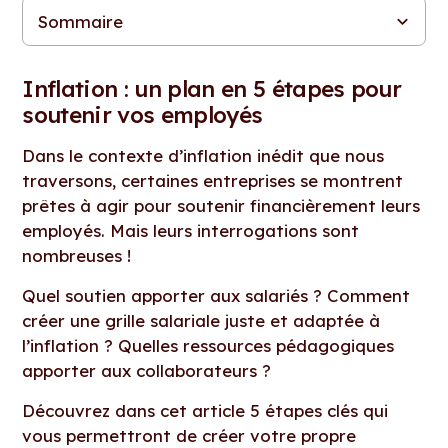
Sommaire
Inflation : un plan en 5 étapes pour soutenir vos employés
Étape 1 : Analysez vos données et optimisez les avantages
Étape 2 : Axez votre stratégie de communication vers plus de
Étape 3 : Créez une grille de rémunération équitable et
Étape 4 : Diffusez des ressources pédagogiques pour favoriser
Étape 5 : Militez pour le bien-être de vos salariés
proposés
transparence
évolutive
l'alignement
Inflation : un plan en 5 étapes pour
soutenir vos employés
Dans le contexte d’inflation inédit que nous
traversons, certaines entreprises se montrent
prêtes à agir pour soutenir financièrement leurs
employés. Mais leurs interrogations sont
nombreuses !
Quel soutien apporter aux salariés ? Comment
créer une grille salariale juste et adaptée à
l’inflation ? Quelles ressources pédagogiques
apporter aux collaborateurs ?
Découvrez dans cet article 5 étapes clés qui
vous permettront de créer votre propre