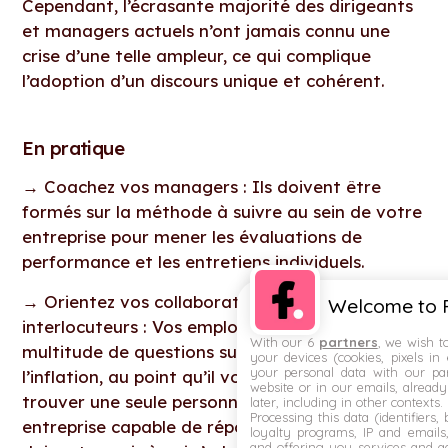
Cependant, l’écrasante majorité des dirigeants
et managers actuels n’ont jamais connu une
crise d’une telle ampleur, ce qui complique
l’adoption d’un discours unique et cohérent.
En pratique
→
Coachez vos managers : Ils doivent être
formés sur la méthode à suivre au sein de votre
entreprise pour mener les évaluations de
performance et les entretiens individuels.
→
Orientez vos collaborateurs vers les bons
Welcome to F
interlocuteurs : Vos employés se posent une
With our 6
partners
, we wish t
multitude de questions sur l’impact de
your devices (cookies, pixels in
your personal data with our par
l’inflation, au point qu’il vous sera difficile de
website or in our emails, alread
trouver une seule personne dans votre
later, including in other contexts.
Processing this data (identifiers,
entreprise capable de répondre à toutes ! Ils
loyalty programs, IP and emails, 
and offering you services and ad