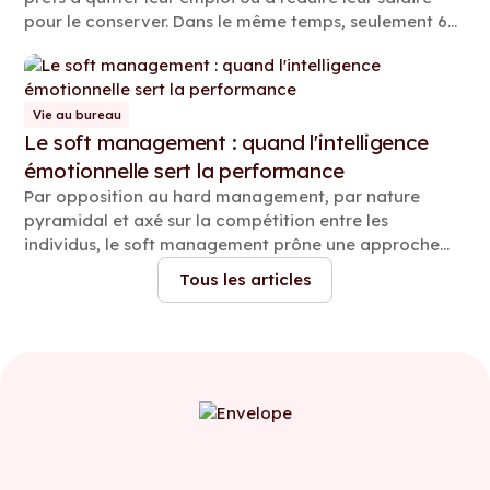
pour le conserver. Dans le même temps, seulement 6
% des employés juniors ont la même opinion. Or, cette
désertion des managers n’est pas sans conséquences
pour les équipes. Mais pour y remédier, encore faut-il
en comprendre les causes.
Vie au bureau
Le soft management : quand l'intelligence
émotionnelle sert la performance
Par opposition au hard management, par nature
pyramidal et axé sur la compétition entre les
individus, le soft management prône une approche
bienveillante et collaborative… sans pour autant
Tous les articles
verser dans le consensus mou. Explications.