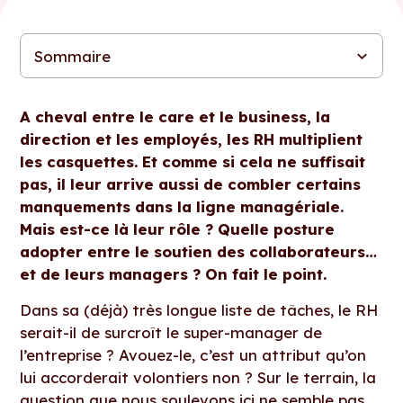
Sommaire
L’empathie : point trop n’en faut
Alors, est-ce vraiment la place des RH que de se supplanter
Quelles pistes pour accompagner au mieux collaborateurs et
aux managers ?
managers ?
A cheval entre le care et le business, la
direction et les employés, les RH multiplient
les casquettes. Et comme si cela ne suffisait
pas, il leur arrive aussi de combler certains
manquements dans la ligne managériale.
Mais est-ce là leur rôle ? Quelle posture
adopter entre le soutien des collaborateurs…
et de leurs managers ? On fait le point.
Dans sa (déjà) très longue liste de tâches, le RH
serait-il de surcroît le super-manager de
l’entreprise ? Avouez-le, c’est un attribut qu’on
lui accorderait volontiers non ? Sur le terrain, la
question que nous soulevons ici ne semble pas