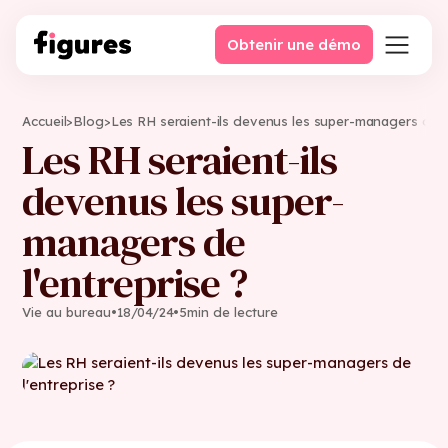
Obtenir une démo
Accueil
>
Blog
>
Les RH seraient-ils devenus les super-managers de l'
Les RH seraient-ils
devenus les super-
managers de
l'entreprise ?
Vie au bureau
•
18
/
04
/
24
•
5
min de lecture