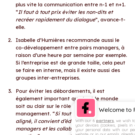
plus vite la communication entre n-1 et n+1.
“
Il faut à tout prix éviter les non-dits et
recréer rapidement du dialogue
”, avance-t-
elle.
Isabelle d’Humières recommande aussi le
co-développement entre pairs managers, à
raison d’une heure par semaine par exemple.
Si l’entreprise est de grande taille, cela peut
se faire en interne, mais il existe aussi des
groupes inter-entreprises.
Pour éviter les débordements, il est
également important que tout le monde
soit au clair sur le rôle des RH en matière de
Welcome to F
management. “
Si tout le monde n’est pas
aligné, il convient d’éduquer la direction, les
With our 6
partners
, we wish t
your devices (cookies, pixels in
managers et les collaborateurs sur cette
your personal data with our par
website or in our emails, alread