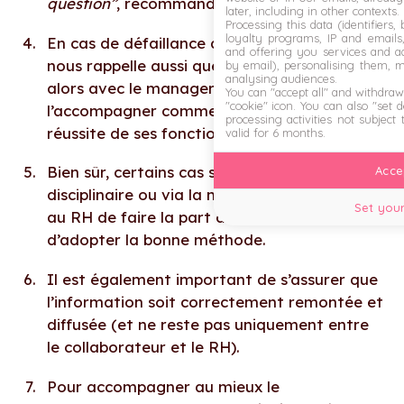
question”
, recommande Yssine Matola.
later, including in other contexts.
Processing this data (identifiers,
loyalty programs, IP and emails, 
En cas de défaillance d’un manager, Yssine
and offering you services and ad
nous rappelle aussi que le problème se gère
by email), personalising them, 
analysing audiences.
alors avec le manager du manager, afin de
You can "accept all" and withdraw
"cookie" icon
. You can also "set 
l’accompagner comme il se doit dans la
processing activities not subject
réussite de ses fonctions.
valid for 6 months.
Bien sûr, certains cas se joueront au
Accep
disciplinaire ou via la médiation. C’est alors
Set your
au RH de faire la part des choses et
d’adopter la bonne méthode.
Il est également important de s’assurer que
l’information soit correctement remontée et
diffusée (et ne reste pas uniquement entre
le collaborateur et le RH).
Pour accompagner au mieux le