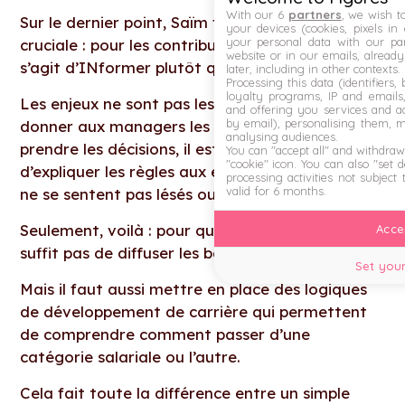
With our 6
partners
, we wish t
Sur le dernier point, Saïm fait une distinction
your devices (cookies, pixels in
your personal data with our par
cruciale : pour les contributeurs individuels, il
website or in our emails, alread
s’agit d’INformer plutôt que de former.
later, including in other contexts.
Processing this data (identifiers,
loyalty programs, IP and emails, 
Les enjeux ne sont pas les mêmes : là où il faut
and offering you services and ad
by email), personalising them, 
donner aux managers les bons outils pour
analysing audiences.
prendre les décisions, il est important
You can "accept all" and withdraw
"cookie" icon
. You can also "set 
d’expliquer les règles aux employés pour qu’ils
processing activities not subject
valid for 6 months.
ne se sentent pas lésés ou punis.
Seulement, voilà : pour que ce soit possible, il ne
Accep
suffit pas de diffuser les bandes de salaires…
Set your
Mais il faut aussi mettre en place des logiques
de développement de carrière qui permettent
de comprendre comment passer d’une
catégorie salariale ou l’autre.
Cela fait toute la différence entre un simple