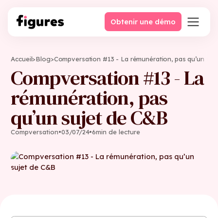
Obtenir une démo
Accueil
>
Blog
>
Compversation #13 - La rémunération, pas qu’un suj
Compversation #13 - La
rémunération, pas
qu’un sujet de C&B
Compversation
•
03
/
07
/
24
•
6
min de lecture