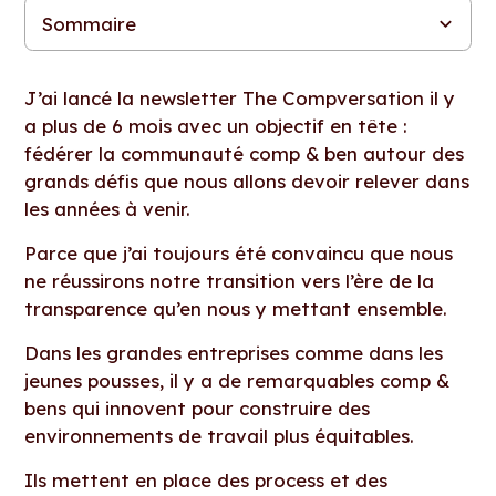
Sommaire
Au-delà de la compliance
Les managers : les relais principaux d’une politique salariale
Former ou informer ?
Pour continuer la conversation
J’ai lancé la newsletter The Compversation il y
a plus de 6 mois avec un objectif en tête :
fédérer la communauté comp & ben autour des
grands défis que nous allons devoir relever dans
les années à venir.
Parce que j’ai toujours été convaincu que nous
ne réussirons notre transition vers l’ère de la
transparence qu’en nous y mettant ensemble.
Dans les grandes entreprises comme dans les
jeunes pousses, il y a de remarquables comp &
bens qui innovent pour construire des
environnements de travail plus équitables.
Ils mettent en place des process et des