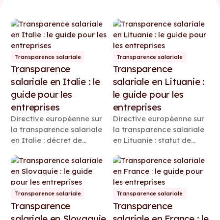
Transparence salariale
Transparence salariale
Transparence
Transparence
salariale en Italie : le
salariale en Lituanie :
guide pour les
le guide pour les
entreprises
entreprises
Directive européenne sur
Directive européenne sur
la transparence salariale
la transparence salariale
en Italie : décret de
en Lituanie : statut de
transposition, obligations
transposition, obligations
des employeurs et
des employeurs,
définitions clés de la
échéances clés et
rémunération.
système de rémunération
obligatoire dès 2026.
Transparence salariale
Transparence salariale
Transparence
Transparence
salariale en Slovaquie
salariale en France : le