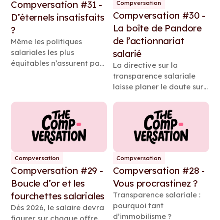
Compversation #31 -
censée protéger.
Compversation
Compversation #30 -
D’éternels insatisfaits
La boîte de Pandore
?
de l’actionnariat
Même les politiques
salariales les plus
salarié
équitables n’assurent pas
La directive sur la
la satisfaction. Découvrez
transparence salariale
pourquoi la perception
laisse planer le doute sur
compte autant que les
l’actionnariat salarié.
chiffres.
Compversation
Compversation
Compversation #29 -
Compversation #28 -
Boucle d’or et les
Vous procrastinez ?
fourchettes salariales
Transparence salariale :
pourquoi tant
Dès 2026, le salaire devra
d’immobilisme ?
figurer sur chaque offre.