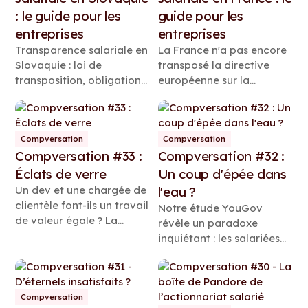
: le guide pour les
guide pour les
entreprises
entreprises
Transparence salariale en
La France n'a pas encore
Slovaquie : loi de
transposé la directive
transposition, obligations
européenne sur la
des employeurs,
transparence salariale,
échéances de reporting et
mais un projet de loi
renversement de la
publié en juin 2026 donne
charge de la preuve.
aux employeurs une
Compversation
Compversation
Compversation #33 :
Compversation #32 :
première vision concrète
des changements à venir.
Éclats de verre
Un coup d'épée dans
Découvrez ce qui va
Un dev et une chargée de
l'eau ?
changer et comment vous
clientèle font-ils un travail
Notre étude YouGov
préparer.
de valeur égale ? La
révèle un paradoxe
directive européenne dit
inquiétant : les salariées
oui. Ce que ça change
les moins susceptibles
concrètement pour les
d'utiliser leurs nouveaux
entreprises.
droits sont précisément
celles que la Directive est
Compversation