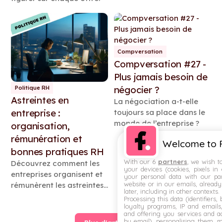
Compversation
Compversation #27 -
Plus jamais besoin de
négocier ?
Politique RH
Astreintes en
La négociation a-t-elle
entreprise :
toujours sa place dans le
monde de l’entreprise ?
organisation,
rémunération et
Welcome to F
bonnes pratiques RH
With our 6
partners
, we wish t
Découvrez comment les
your devices (cookies, pixels in
entreprises organisent et
your personal data with our par
website or in our emails, alread
rémunèrent les astreintes.
later, including in other contexts.
Basée sur une enquête
Processing this data (identifiers,
loyalty programs, IP and emails, 
auprès de 25
and offering you services and ad
organisations, cette étude
by email), personalising them, 