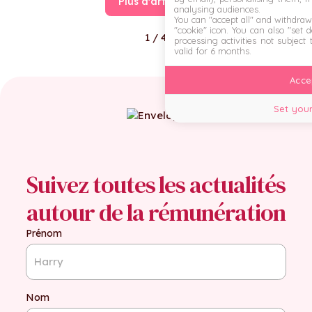
Plus d'articles
dévoile pratiques,
analysing audiences.
You can "accept all" and withdraw
perceptions des salariés
"cookie" icon
. You can also "set 
1 / 4
et recommandations RH
processing activities not subject
valid for 6 months.
pour transformer les
astreintes en un levier de
Accep
confiance.
Set your
Suivez toutes les actualités
autour de la rémunération
Prénom
Nom