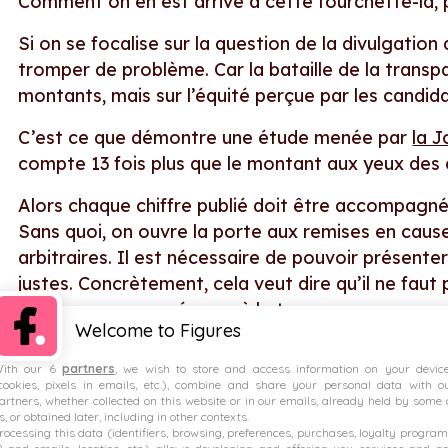
Comment on en est arrivé à cette fourchette-là, 
Si on se focalise sur la question de la divulgation
tromper de problème. Car la bataille de la transp
montants, mais sur l’équité perçue par les candid
C’est ce que démontre une étude menée par
la 
compte 13 fois plus que le montant aux yeux des 
Alors chaque chiffre publié doit être accompagné d
Sans quoi, on ouvre la porte aux remises en cause
arbitraires. Il est nécessaire de pouvoir présente
justes. Concrètement, cela veut dire qu’il ne fa
salaires pour se préparer à la transparence.
Welcome to Figures
Mais cela veut aussi dire que payer au-delà de 
ith our 6
partners
, we wish to store and access information on your devic
assurer la loyauté de vos collaborateurs
. Mêm
cookies, pixels in emails, etc.), combine and share your personal data with o
escompté si elles sont incomprises. Alors il faut a
artners, whether collected on this website or in our emails, already held by some 
s, or obtained later, including in other contexts.
donc clair sur la philosophie de rémunération.
rocessing this data (identifiers, browsing, preferences, purchases, loyalty program