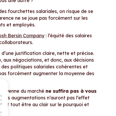
pas une autre ?
 des fourchettes salariales, on risque de se
arence ne se joue pas forcément sur les
ats et employés.
Josh Bersin Company
: l’équité des salaires
collaborateurs.
’une justification claire, nette et précise.
, aux négociations, et donc, aux décisions
r des politiques salariales cohérentes et
ut pas forcément augmenter la moyenne des
la moyenne du marché
ne suffira pas à vous
es
e les augmentations n’auront pas l’effet
ur
vant tout être au clair sur le pourquoi et
of
s,