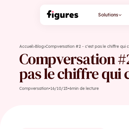
Solutions
Accueil
>
Blog
>
Compversation #2 - c'est pas le chiffre qui
Compversation #2 
pas le chiffre qui
Compversation
•
16
/
10
/
23
•
6
min de lecture