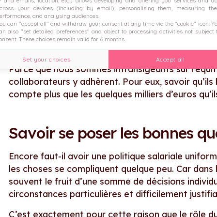
P and emails, location, etc.) allows developing and offering you services and a
cross your devices (including by email), personalising them, measuring the
L’étude de Josh Bersin, j’ai pu la vérifier
in situ
che
erformance, and analysing audiences.
médiane du marché, mais nous sommes très transpa
ou can "accept all" and withdraw your consent at any time via the "cookie" icon
. Y
an also "set detailed preferences" and object to processing activities not subject 
de nos salaires. Nous avons des candidats qui ac
onsent. These choices remain valid for 6 months.
nous rejoindre.
Set your choices
Accept all
Parce que nous sommes intransigeants sur l’équité
collaborateurs y adhèrent. Pour eux, savoir qu’ils
compte plus que les quelques milliers d’euros qu’il
Savoir se poser les bonnes qu
Encore faut-il avoir une politique salariale uniform
les choses se compliquent quelque peu. Car dans la 
souvent le fruit d’une somme de décisions individu
circonstances particulières et difficilement justifi
C’est exactement pour cette raison que le rôle du