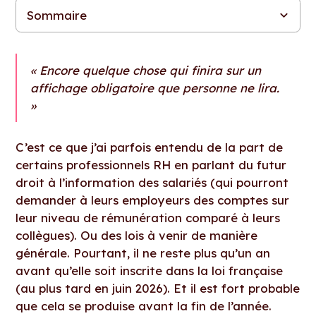
Sommaire
La nouvelle tendance virale des réseaux sociaux
Le name and shame : entre bad buzz et excès
Initiez la conversation pour éviter qu’elle vous échappe
Pour continuer la conversation
« Encore quelque chose qui finira sur un
affichage obligatoire que personne ne lira.
»
C’est ce que j’ai parfois entendu de la part de
certains professionnels RH en parlant du futur
droit à l’information des salariés (qui pourront
demander à leurs employeurs des comptes sur
leur niveau de rémunération comparé à leurs
collègues). Ou des lois à venir de manière
générale. Pourtant, il ne reste plus qu’un an
avant qu’elle soit inscrite dans la loi française
(au plus tard en juin 2026). Et il est fort probable
que cela se produise avant la fin de l’année.