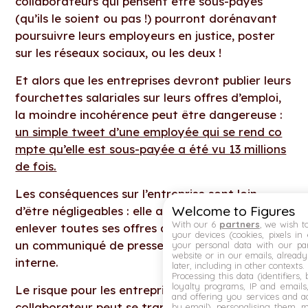
collaborateurs qui pensent être sous-payés
(qu’ils le soient ou pas !) pourront dorénavant
poursuivre leurs employeurs en justice, poster
sur les réseaux sociaux, ou les deux !
Et alors que les entreprises devront publier leurs
fourchettes salariales sur leurs offres d’emploi,
la moindre incohérence peut être dangereuse :
un simple tweet d’une employée qui se rend co
mpte qu’elle est sous-payée a été vu 13 millions
de fois.
Les conséquences sur l’entreprise sont loin
Welcome to Figures
d’être négligeables : elle a dû, dans la foulée,
With our 6
partners
, we wish t
enlever toutes ses offres d’emploi en ligne, faire
your devices (cookies, pixels in
un communiqué de presse et des excuses en
your personal data with our par
website or in our emails, alread
interne.
later, including in other contexts.
Processing this data (identifiers,
loyalty programs, IP and emails, 
Le risque pour les entreprises : chaque
and offering you services and ad
collaborateur peut se transformer en
by email), personalising them, 