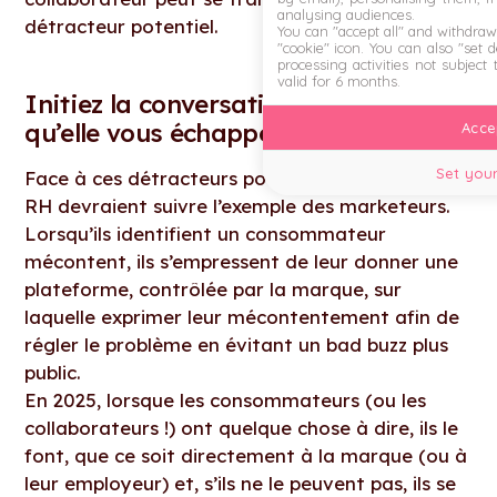
analysing audiences.
détracteur potentiel.
You can "accept all" and withdraw
"cookie" icon
. You can also "set 
processing activities not subject
valid for 6 months.
Initiez la conversation pour éviter
qu’elle vous échappe
Accep
Set your
Face à ces détracteurs potentiels, les équipes
RH devraient suivre l’exemple des marketeurs.
Lorsqu’ils identifient un consommateur
mécontent, ils s’empressent de leur donner une
plateforme, contrôlée par la marque, sur
laquelle exprimer leur mécontentement afin de
régler le problème en évitant un bad buzz plus
public.
En 2025, lorsque les consommateurs (ou les
collaborateurs !) ont quelque chose à dire, ils le
font, que ce soit directement à la marque (ou à
leur employeur) et, s’ils ne le peuvent pas, ils se