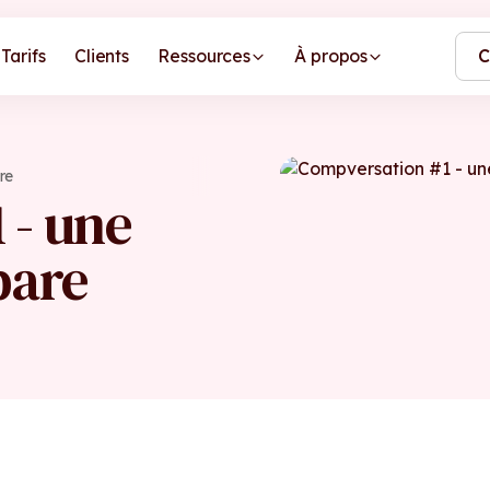
Tarifs
Clients
Ressources
À propos
C
re
 - une
pare