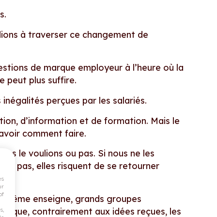
s.
idions à traverser ce changement de
uestions de marque employeur à l’heure où la
 peut plus suffire.
 inégalités perçues par les salariés.
on, d’information et de formation. Mais le
 savoir comment faire.
nous le voulions ou pas. Si nous ne les
s pas, elles risquent de se retourner
es
ur
of
 la même enseigne, grands groupes
s,
ent que, contrairement aux idées reçues, les