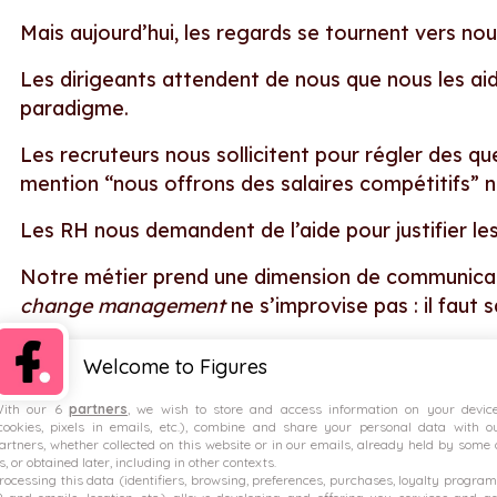
Mais aujourd’hui, les regards se tournent vers nou
Les dirigeants attendent de nous que nous les a
paradigme.
Les recruteurs nous sollicitent pour régler des q
mention “nous offrons des salaires compétitifs” ne
Les RH nous demandent de l’aide pour justifier les
Notre métier prend une dimension de communicati
change management
ne s’improvise pas : il faut
Or il y a urgence : ces évolutions auront lieu, que 
Welcome to Figures
accompagnons pas, voire que nous ne les devançon
contre nous.
ith our 6
partners
, we wish to store and access information on your devic
cookies, pixels in emails, etc.), combine and share your personal data with o
artners, whether collected on this website or in our emails, already held by some 
Dans le domaine, tous les secteurs sont logés à
s, or obtained later, including in other contexts.
rocessing this data (identifiers, browsing, preferences, purchases, loyalty program
historiques ou scale-ups tech. Les chiffres montr