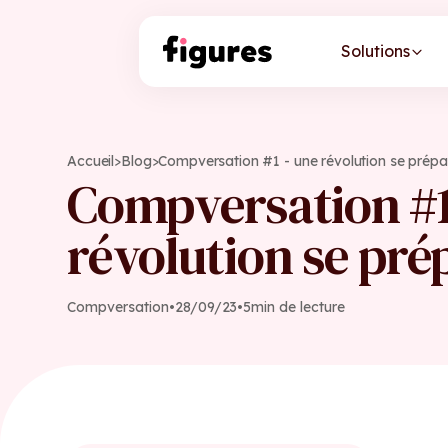
Solutions
Accueil
>
Blog
>
Compversation #1 - une révolution se prépa
Compversation #1
révolution se pré
Compversation
•
28
/
09
/
23
•
5
min de lecture