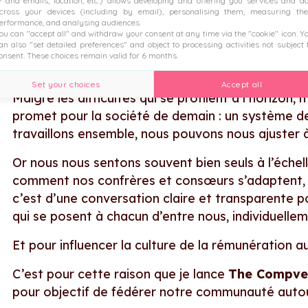
P and emails, location, etc.) allows developing and offering you services and a
jeunes entreprises tech ne sont pas plus égalitair
cross your devices (including by email), personalising them, measuring the
erformance, and analysing audiences.
ou can "accept all" and withdraw your consent at any time via the "cookie" icon
. Y
an also "set detailed preferences" and object to processing activities not subject 
onsent. These choices remain valid for 6 months.
Lancer la conversation autou
Set your choices
Accept all
Malgré les difficultés qui se profilent à l’horizon,
promet pour la société de demain : un système de
travaillons ensemble, nous pouvons nous ajuster 
Or nous nous sentons souvent bien seuls à l’échel
comment nos confrères et consœurs s’adaptent, d
c’est d’une conversation claire et transparente 
qui se posent à chacun d’entre nous, individuellem
Et pour influencer la culture de la rémunération au
C’est pour cette raison que je lance
The Compve
pour objectif de fédérer notre communauté aut