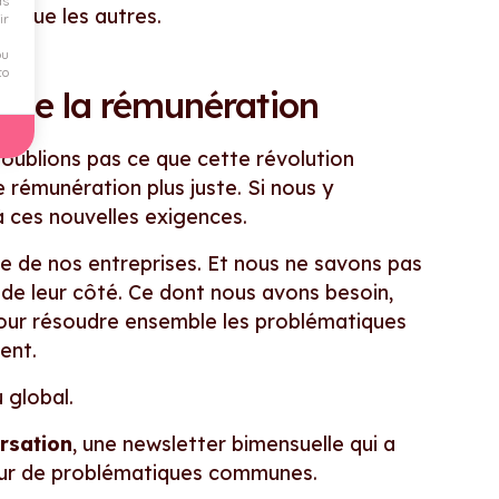
ds
es que les autres.
ir
ou
to
r de la rémunération
 n’oublions pas ce que cette révolution
 rémunération plus juste. Si nous y
à ces nouvelles exigences.
le de nos entreprises. Et nous ne savons pas
e leur côté. Ce dont nous avons besoin,
pour résoudre ensemble les problématiques
ent.
 global.
rsation
, une newsletter bimensuelle qui a
our de problématiques communes.