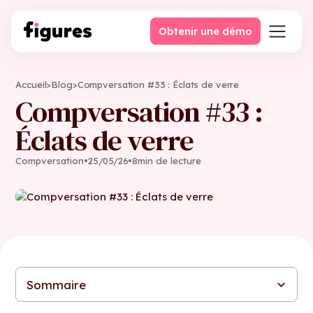
Obtenir une démo
Accueil
>
Blog
>
Compversation #33 : Éclats de verre
Compversation #33 :
Éclats de verre
Compversation
•
25
/
05
/
26
•
8
min de lecture
Sommaire
Des parois de verre à briser
Féminin dévalorisé
Séisme dans le monde de la rémunération
Esquive et attentisme
Pour continuer la conversation