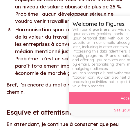
un niveau de salaire abaissé de plus de 25 %.
Problème : aucun développeur sérieux ne
voudra venir travailler chez vous.
Welcome to Figures
Harmonisation spontanée du marché autour
With our 6
partners
, we wish t
your devices (cookies, pixels in
de la valeur du travail, qui mènerait toutes
your personal data with our par
website or in our emails, alread
les entreprises à converger vers ce point
later, including in other contexts.
médian mentionné juste au-dessus...
Processing this data (identifiers,
loyalty programs, IP and emails, 
Problème : c’est un scénario magique qui
and offering you services and ad
by email), personalising them, 
paraît totalement impossible dans une
analysing audiences.
économie de marché globalisée.
You can "accept all" and withdraw
"cookie" icon
. You can also "set 
processing activities not subject
Bref, j’ai encore du mal à voir se dessiner le
valid for 6 months.
chemin.
Accep
Set your
Esquive et attentisme
En attendant, je continue à constater que peu