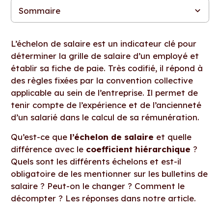
Sommaire
Qu’est-ce que l’échelon de salaire ?
Coefficient des salaires, échelon sur la fiche de paie : quelles
Quels sont les différents échelons de salaire sur la fiche de paie
Est-il obligatoire de mentionner l’échelon sur un bulletin de
Peut-on changer l’échelon d’un salarié ?
Quelle est la réglementation pour décompter les échelons ?
différences ?
?
salaire ?
L’échelon de salaire est un indicateur clé pour
déterminer la grille de salaire d’un employé et
établir sa fiche de paie. Très codifié, il répond à
des règles fixées par la convention collective
applicable au sein de l’entreprise. Il permet de
tenir compte de l’expérience et de l’ancienneté
d’un salarié dans le calcul de sa rémunération.
Qu’est-ce que
l’échelon de salaire
et quelle
différence avec le
coefficient hiérarchique
?
Quels sont les différents échelons et est-il
obligatoire de les mentionner sur les bulletins de
salaire ? Peut-on le changer ? Comment le
décompter ? Les réponses dans notre article.