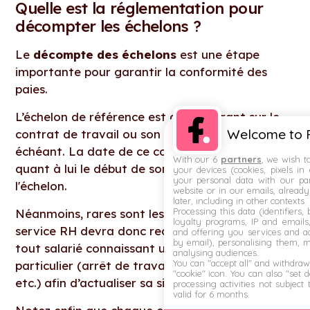
Quelle est la réglementation pour
décompter les échelons ?
Le
décompte des échelons
est une étape
importante pour garantir la conformité des
paies.
L’échelon de référence est celui figurant sur le
Welcome to F
contrat de travail ou son avenant le cas
échéant. La date de ce contrat marquera
With our 6
partners
, we wish t
quant à lui le début de son ancienneté dans
your devices (cookies, pixels in
your personal data with our par
l'échelon.
website or in our emails, alread
later, including in other contexts.
Processing this data (identifiers,
Néanmoins, rares sont les carrières linéaires. Le
loyalty programs, IP and emails, 
service RH devra donc recalculer l’échelon de
and offering you services and ad
by email), personalising them, 
tout salarié connaissant un événement
analysing audiences.
You can "accept all" and withdraw
particulier (arrêt de travail, congé parental,
"cookie" icon
. You can also "set 
etc.) afin d’actualiser sa situation.
processing activities not subject
valid for 6 months.