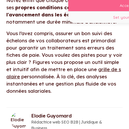
Notez enfin que chaque convention peut fixer
Accep
ses
propres conditions concernant
l'avancement dans les échelons
, comme
Set your
notamment une durée minimale d'ancienneté.
Vous l’avez compris, assurer un bon suivi des
échelons de vos collaborateurs est primordial
pour garantir un traitement sans erreurs des
fiches de paie. Vous voulez des pistes pour y voir
plus clair ? Figures vous propose un outil simple
et intuitif afin de mettre en place une
grille de s
alaire
personnalisée. À la clé, des analyses
instantanées et une gestion plus fluide de vos
données salariales.
Elodie Guyomard
Rédactrice web SEO B2B | Juridique &
Business