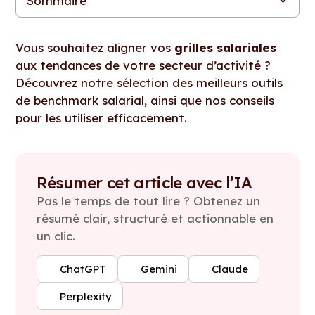
Sommaire
Pourquoi le benchmark salaire est essentiel dans votre
Les critères pour choisir un outil de benchmark salaire
Les meilleurs outils pour un benchmark de salaire réussi
Comment optimiser l’utilisation de votre outil de benchmark
Adoptez une stratégie RH gagnante grâce au benchmark
stratégie RH
salaire
salaire
Vous souhaitez aligner vos
grilles salariales
aux tendances de votre secteur d’activité ?
Découvrez notre sélection des meilleurs outils
de benchmark salarial, ainsi que nos conseils
pour les utiliser efficacement.
Résumer cet article avec l’IA
Pas le temps de tout lire ? Obtenez un
résumé clair, structuré et actionnable en
un clic.
ChatGPT
Gemini
Claude
Perplexity