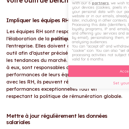
votre outil de benchmark salaire
With our 6
partners
, we wish t
your devices (cookies, pixels in
your personal data with our par
website or in our emails, alread
Impliquer les équipes RH et managers
later, including in other contexts.
Processing this data (identifiers,
loyalty programs, IP and emails, 
Les équipes RH sont responsables de
and offering you services and ad
by email), personalising them, 
l’élaboration de la
politique salariale
de
analysing audiences.
l’entreprise. Elles doivent donc se saisir de cet
You can "accept all" and withdraw
"cookie" icon
. You can also "set 
outil afin d’ajuster précisément les salaires selon
processing activities not subject
valid for 6 months.
les tendances du marché. Les managers, quant
à eux, sont responsables de l’évaluation des
Accep
performances de leurs équipes. En collaborant
avec les RH, ils peuvent récompenser les
Set your
performances exceptionnelles tout en
respectant la politique de rémunération globale.
Mettre à jour régulièrement les données
salariales