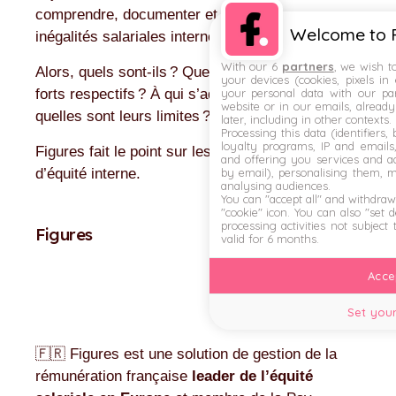
comprendre, documenter et corriger vos
Welcome to F
inégalités salariales internes.
With our 6
partners
, we wish t
Alors, quels sont-ils ? Quels sont leurs points
your devices (cookies, pixels in
your personal data with our par
forts respectifs ? À qui s’adressent-ils ? Et
website or in our emails, alread
quelles sont leurs limites ?
later, including in other contexts.
Processing this data (identifiers,
loyalty programs, IP and emails, 
Figures fait le point sur les meilleurs logiciels
and offering you services and ad
by email), personalising them, 
d’équité interne.
analysing audiences.
You can "accept all" and withdraw
"cookie" icon
. You can also "set 
processing activities not subject
Figures
valid for 6 months.
Accep
Set your
🇫🇷 Figures est une solution de gestion de la
rémunération française
leader de l’équité