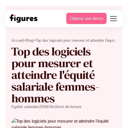
Obtenir une démo
Accueil
>
Blog
>
Top des logiciels pour mesurer et atteindre l'équité sal
Top des logiciels
pour mesurer et
atteindre l'équité
salariale femmes-
hommes
Egalité salariale
•
25
/
06
/
26
•
16
min de lecture