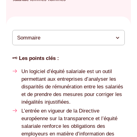
Sommaire
Au-delà de l’Index Egapro, l’analyse de l’équité salariale
Comparatif des meilleurs logiciels d’équité salariale
Tableau comparatif des meilleurs logiciels de rémunération
Les critères pour choisir le bon logiciel d’équité salariale
Comparatif des meilleurs outils pour mesurer l’équité
Comparatif des meilleurs logiciels d’audit de l’équité salariale
et d’égalité salariale
salariale : la FAQ
: les sources
🗝
Les points clés :
Un logiciel d’équité salariale est un outil
permettant aux entreprises d’analyser les
disparités de rémunération entre les salariés
et de prendre des mesures pour corriger les
inégalités injustifiées.
L’entrée en vigueur de la Directive
européenne sur la transparence et l’équité
salariale renforce les obligations des
employeurs en matière d’information des