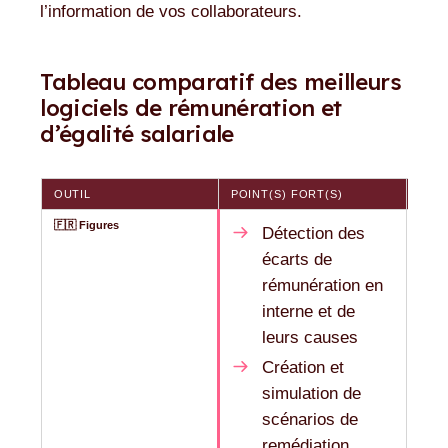
l’information de vos collaborateurs.
Tableau comparatif des meilleurs
logiciels de rémunération et
d’égalité salariale
OUTIL
POINT(S) FORT(S)
LIMI
🇫🇷 Figures
—
Détection des
écarts de
rémunération en
interne et de
leurs causes
Création et
simulation de
scénarios de
remédiation