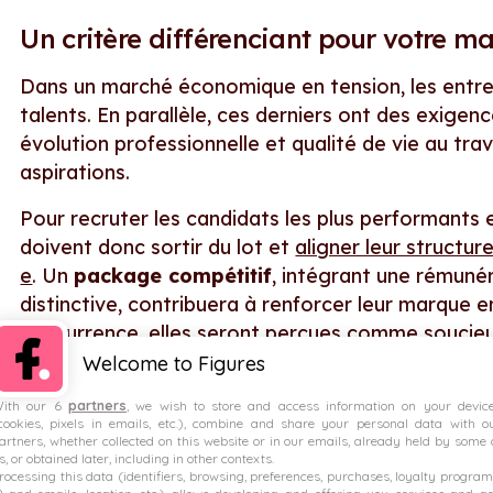
Un critère différenciant pour votre 
Dans un marché économique en tension, les entre
talents. En parallèle, ces derniers ont des exige
évolution professionnelle et qualité de vie au tra
aspirations.
Pour recruter les candidats les plus performants 
doivent donc sortir du lot et
aligner leur structur
e
. Un
package compétitif
, intégrant une rémunér
distinctive, contribuera à renforcer leur marque e
concurrence, elles seront perçues comme soucieus
environnement de travail.
Welcome to Figures
ith our 6
partners
, we wish to store and access information on your devic
cookies, pixels in emails, etc.), combine and share your personal data with o
Pour toutes ces raisons, ce package global, au-d
artners, whether collected on this website or in our emails, already held by some 
d’une communication, transparente et porteuse d
s, or obtained later, including in other contexts.
rocessing this data (identifiers, browsing, preferences, purchases, loyalty program
phases de recrutement (fiche de poste, entretie