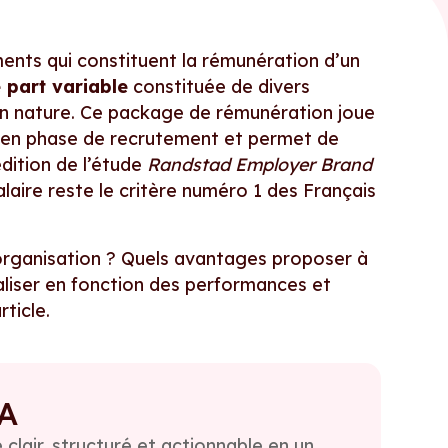
ents qui constituent la rémunération d’un
e part variable
constituée de divers
en nature. Ce package de rémunération joue
ise en phase de recrutement et permet de
dition de l’étude
Randstad Employer Brand
alaire reste le critère numéro 1 des Français
e organisation ? Quels avantages proposer à
naliser en fonction des performances et
ticle.
IA
clair, structuré et actionnable en un