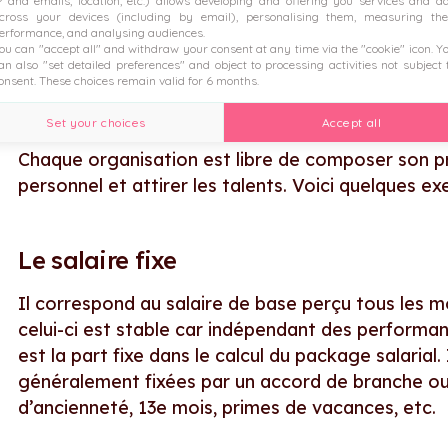
P and emails, location, etc.) allows developing and offering you services and a
cadre de campagnes ciblées, notamment sur le
cross your devices (including by email), personalising them, measuring the
erformance, and analysing audiences.
ou can "accept all" and withdraw your consent at any time via the "cookie" icon
. Y
an also "set detailed preferences" and object to processing activities not subject 
onsent. These choices remain valid for 6 months.
Définir votre package salarial
Set your choices
Accept all
Chaque organisation est libre de composer son pr
personnel et attirer les talents. Voici quelques ex
Le salaire fixe
Il correspond au salaire de base perçu tous les 
celui-ci est stable car indépendant des performanc
est la part fixe dans le calcul du package salarial.
généralement fixées par un accord de branche ou 
d’ancienneté, 13e mois, primes de vacances, etc.