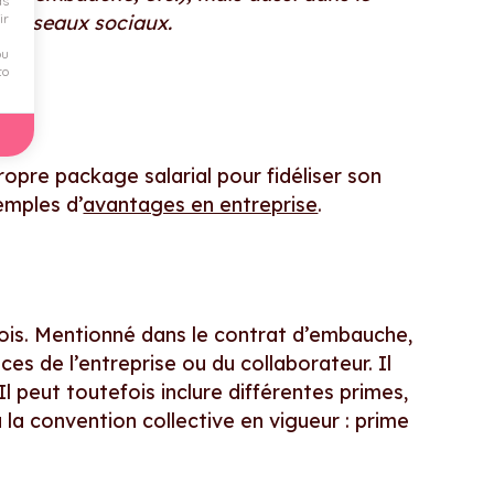
ds
s réseaux sociaux.
ir
ou
to
opre package salarial pour fidéliser son
emples d’
avantages en entreprise
.
mois. Mentionné dans le contrat d’embauche,
es de l’entreprise ou du collaborateur. Il
 Il peut toutefois inclure différentes primes,
la convention collective en vigueur : prime