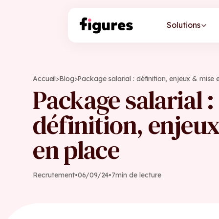
Solutions
Accueil
>
Blog
>
Package salarial : définition, enjeux & mise 
Package salarial :
définition, enjeu
en place
Recrutement
•
06
/
09
/
24
•
7
min de lecture